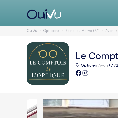
OuiVu
Opticiens
Seine-et-Marne (77)
Avon
Le Compto
Opticien
Avon
(772