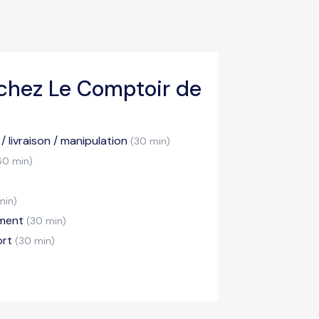
chez Le Comptoir de
/ livraison / manipulation
(30 min)
60 min)
min)
ement
(30 min)
ort
(30 min)