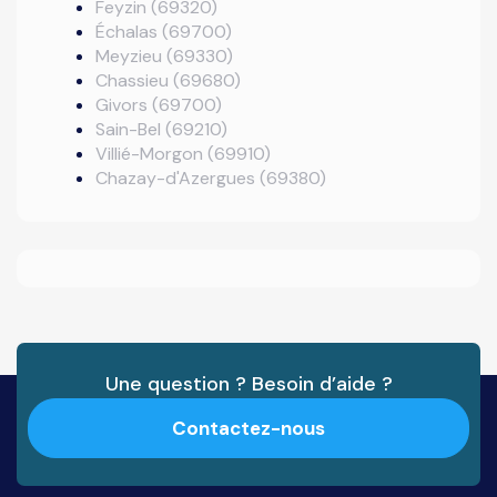
Feyzin (69320)
Échalas (69700)
Meyzieu (69330)
Chassieu (69680)
Givors (69700)
Sain-Bel (69210)
Villié-Morgon (69910)
Chazay-d'Azergues (69380)
Une question ? Besoin d’aide ?
Contactez-nous