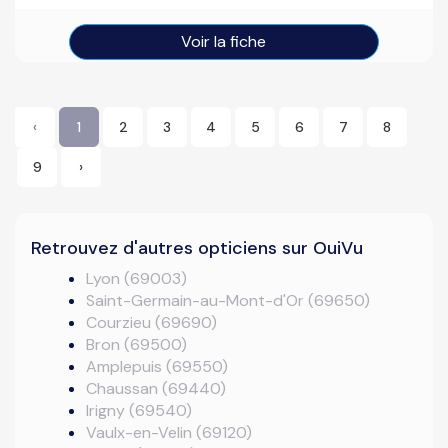
Voir la fiche
‹
1
2
3
4
5
6
7
8
9
›
Retrouvez d'autres opticiens sur OuiVu
Lyon (69003)
Saint-Germain-au-Mont-d'Or (69650)
Courzieu (69690)
Bron (69500)
Amplepuis (69550)
Chaussan (69440)
Irigny (69540)
Vaulx-en-Velin (69120)