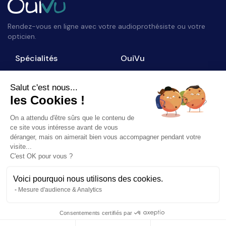
Rendez-vous en ligne avec votre audioprothésiste ou votre
opticien.
Spécialités
OuiVu
Opticiens
Qui sommes-nous ?
Audioprothésistes
Nous contacter
Salut c'est nous...
les Cookies !
Accès professionnel
Blog
On a attendu d'être sûrs que le contenu de
Suivez-nous
ce site vous intéresse avant de vous
déranger, mais on aimerait bien vous accompagner pendant votre
visite...
C'est OK pour vous ?
Voici pourquoi nous utilisons des cookies.
©
2026
OuiVu. Tous droits réservés
Mesure d'audience & Analytics
Mentions Légales
CGU
Charte Référencement
Consentements certifiés par