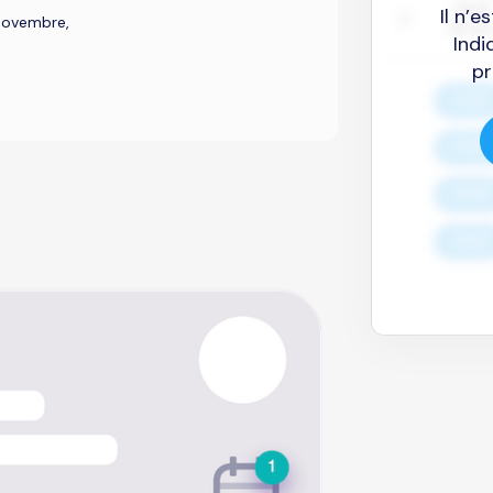
Il n’
Novembre,
Indi
pr