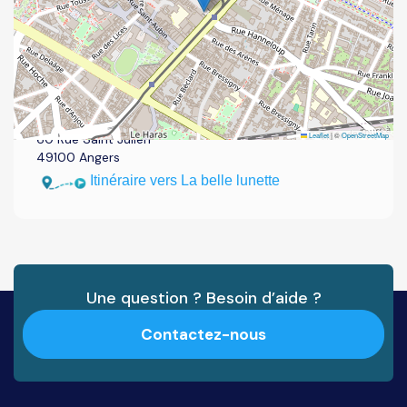
Adresse du magasin d'optique
La belle lunette
Leaflet
|
©
OpenStreetMap
60 Rue Saint Julien
49100 Angers
Itinéraire vers La belle lunette
Une question ? Besoin d’aide ?
Contactez-nous