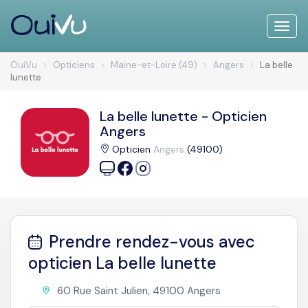
Toggle
naviga
OuiVu
Opticiens
Maine-et-Loire (49)
Angers
La belle
lunette
La belle lunette - Opticien
Angers
Opticien
Angers
(49100)
Prendre rendez-vous avec
opticien La belle lunette
60 Rue Saint Julien, 49100 Angers