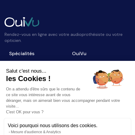
Rendez-vous en ligne avec votre audioprothésiste ou votre
opticien.
Spécialités
OuiVu
Opticiens
Qui sommes-nous ?
Audioprothésistes
Nous contacter
Salut c'est nous...
les Cookies !
Accès professionnel
Blog
On a attendu d'être sûrs que le contenu de
Suivez-nous
ce site vous intéresse avant de vous
déranger, mais on aimerait bien vous accompagner pendant votre
visite...
C'est OK pour vous ?
Voici pourquoi nous utilisons des cookies.
©
2026
OuiVu. Tous droits réservés
Mesure d'audience & Analytics