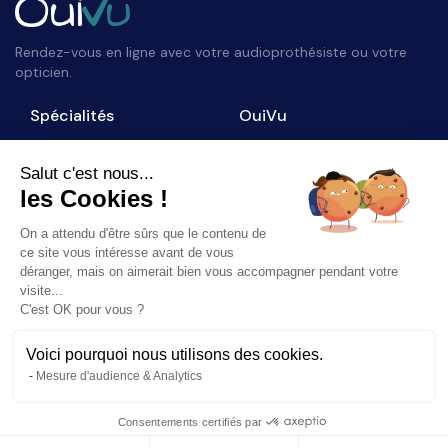
Rendez-vous en ligne avec votre audioprothésiste ou votre
opticien.
Spécialités
OuiVu
Opticiens
Qui sommes-nous ?
Audioprothésistes
Nous contacter
Salut c'est nous...
les Cookies !
Accès professionnel
Blog
On a attendu d'être sûrs que le contenu de
Suivez-nous
ce site vous intéresse avant de vous
déranger, mais on aimerait bien vous accompagner pendant votre
visite...
C'est OK pour vous ?
Voici pourquoi nous utilisons des cookies.
©
2026
OuiVu. Tous droits réservés
Mesure d'audience & Analytics
Mentions Légales
CGU
Charte Référencement
Consentements certifiés par