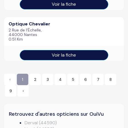
Voir la fiche
Optique Chevalier
2 Rue de l'Échelle,
44000 Nantes
0.51 Km
Voir la fiche
‹
1
2
3
4
5
6
7
8
9
›
Retrouvez d'autres opticiens sur OuiVu
Derval (44590)