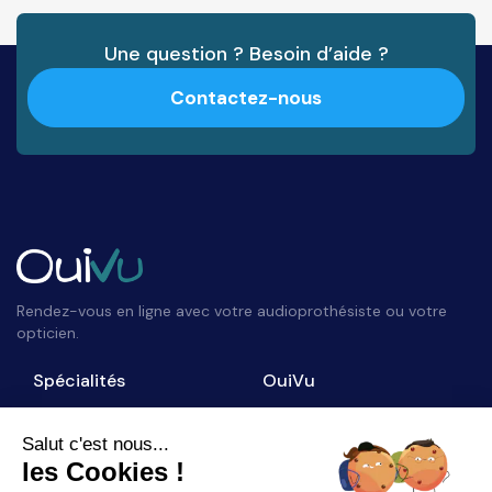
Une question ? Besoin d’aide ?
Contactez-nous
Rendez-vous en ligne avec votre audioprothésiste ou votre
opticien.
Spécialités
OuiVu
Opticiens
Qui sommes-nous ?
Audioprothésistes
Nous contacter
Salut c'est nous...
les Cookies !
Accès professionnel