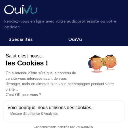
Rendez-vous en ligne avec votre audioprothésiste ou votre
opticien.
Spécialités
OuiVu
Opticiens
Qui sommes-nous ?
Audioprothésistes
Nous contacter
Salut c'est nous...
les Cookies !
Accès professionnel
Blog
On a attendu d'être sûrs que le contenu de
Suivez-nous
ce site vous intéresse avant de vous
déranger, mais on aimerait bien vous accompagner pendant votre
visite...
C'est OK pour vous ?
Voici pourquoi nous utilisons des cookies.
©
2026
OuiVu. Tous droits réservés
Mesure d'audience & Analytics
Mentions Légales
CGU
Charte Référencement
Consentements certifiés par