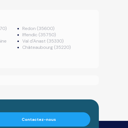
370)
Redon (35600)
Iffendic (35750)
aine
Val d'Anast (35330)
Châteaubourg (35220)
Contactez-nous