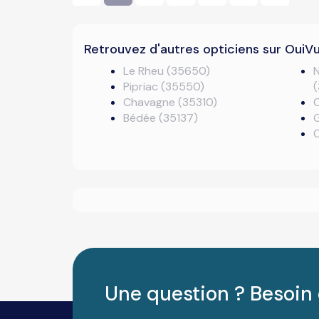
Retrouvez d'autres opticiens sur OuiV
Le Rheu (35650)
N
Pipriac (35550)
Chavagne (35310)
Bédée (35137)
Une question ? Besoin 