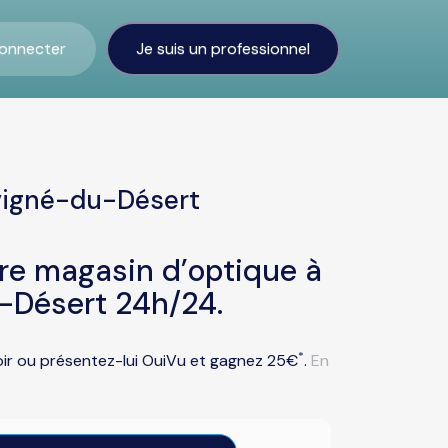
onnecter
Je suis un professionnel
uvigné-du-Désert
tre magasin d’optique à
-Désert 24h/24.
*
oir ou présentez-lui OuiVu et gagnez 25€
.
En