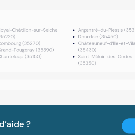
u
oyal-Châtillon-sur-Seiche
Argentré-du-Plessis (35
(35230)
Dourdain (35450)
Combourg (35270)
Châteauneuf-d’Ille-et-Vil
Grand-Fougeray (35390)
(35430)
Chanteloup (35150)
Saint-Méloir-des-Ondes
(35350)
d’aide ?