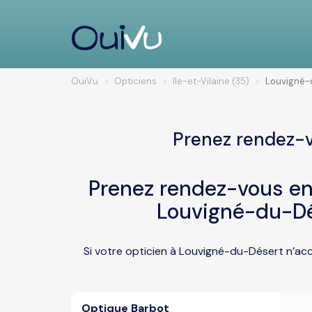
OuiVu
Opticiens
Ile-et-Vilaine (35)
Louvigné-
Prenez rendez-v
Prenez rendez-vous en 
Louvigné-du-Dé
Si votre opticien à Louvigné-du-Désert n’acc
Optique Barbot