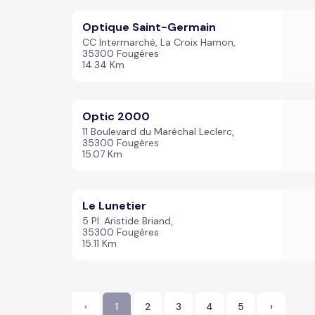
Optique Saint-Germain
CC Intermarché, La Croix Hamon,
35300 Fougères
14.34 Km
Optic 2000
11 Boulevard du Maréchal Leclerc,
35300 Fougères
15.07 Km
Le Lunetier
5 Pl. Aristide Briand,
35300 Fougères
15.11 Km
‹
1
2
3
4
5
›