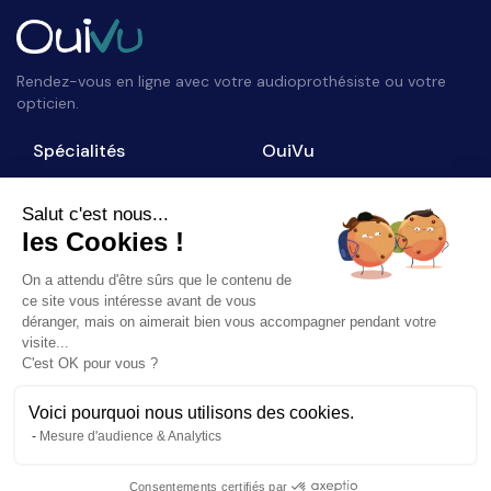
Rendez-vous en ligne avec votre audioprothésiste ou votre
opticien.
Spécialités
OuiVu
Opticiens
Qui sommes-nous ?
Audioprothésistes
Nous contacter
Salut c'est nous...
les Cookies !
Accès professionnel
Blog
On a attendu d'être sûrs que le contenu de
Suivez-nous
ce site vous intéresse avant de vous
déranger, mais on aimerait bien vous accompagner pendant votre
visite...
C'est OK pour vous ?
Voici pourquoi nous utilisons des cookies.
©
2026
OuiVu. Tous droits réservés
Mesure d'audience & Analytics
Mentions Légales
CGU
Charte Référencement
Consentements certifiés par