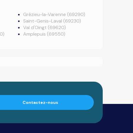
Grézieu-la-Varenne (69290)
Saint-Genis-Laval (69230)
Val d'Oingt (69620)
0)
Amplepuis (69550)
Contactez-nous