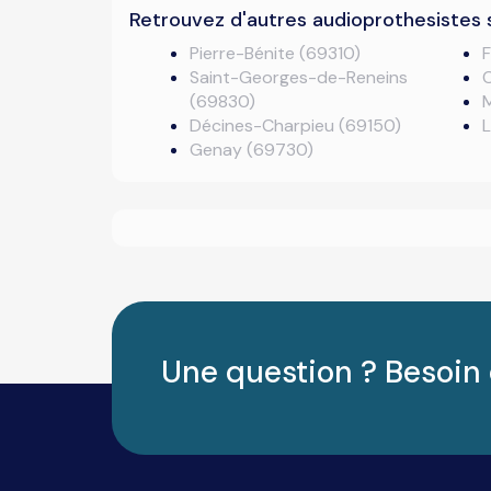
Retrouvez d'autres audioprothesistes 
Pierre-Bénite (69310)
Saint-Georges-de-Reneins
(69830)
Décines-Charpieu (69150)
Genay (69730)
Une question ? Besoin 