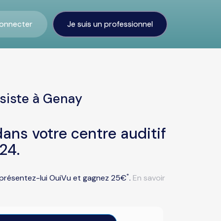
onnecter
Je suis un professionnel
siste à Genay
ans votre centre auditif
24.
*
u présentez-lui OuiVu et gagnez 25€
.
En savoir