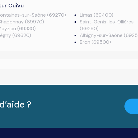
sur OuiVu
Fontaines-sur-Saône (69270)
Limas (69400)
Chaponnay (69970)
Saint-Genis-les-Ollières
Meyzieu (69330)
(69290)
Légny (69620)
Albigny-sur-Saône (6925
Bron (69500)
d’aide ?