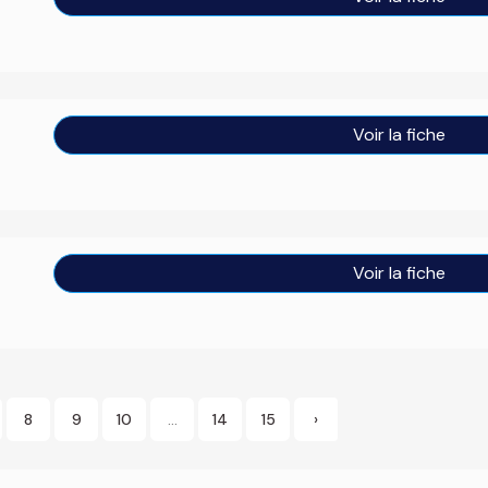
Voir la fiche
Voir la fiche
8
9
10
...
14
15
›