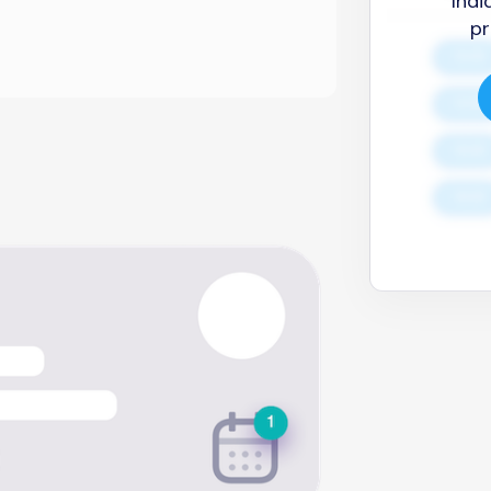
Indi
pr