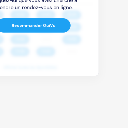
quez-lui que vous avez cherché à
endre un rendez-vous en ligne.
Recommander OuiVu