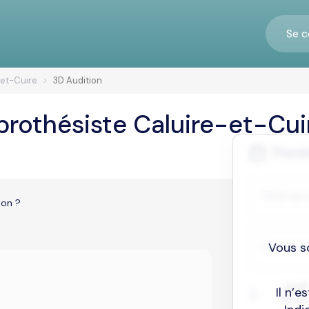
Se c
-et-Cuire
3D Audition
prothésiste Caluire-et-Cui
ion ?
Vous s
Il n’