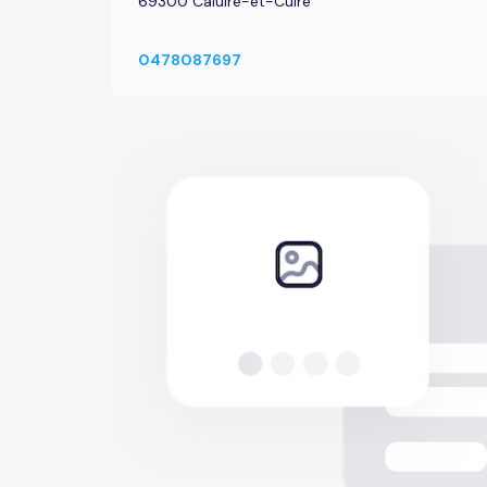
69300 Caluire-et-Cuire
0478087697