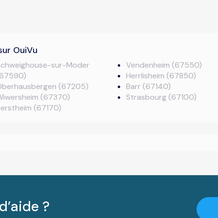
sur OuiVu
Schweighouse-sur-Moder
Vendenheim (67550)
(67590)
Herrlisheim (67850)
Oberhausbergen (67205)
Barr (67140)
Wiwersheim (67370)
Strasbourg (67100)
erstheim (67170)
d’aide ?