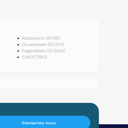
Reichstett (67116)
Drusenheim (67410)
Fegersheim (67640)
Still (67190)
Contactez-nous