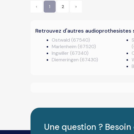
‹
1
2
›
Retrouvez d'autres audioprothesistes 
Ostwald (67540)
Marlenheim (67520)
Ingwiller (67340)
Diemeringen (67430)
B
Une question ? Besoin 