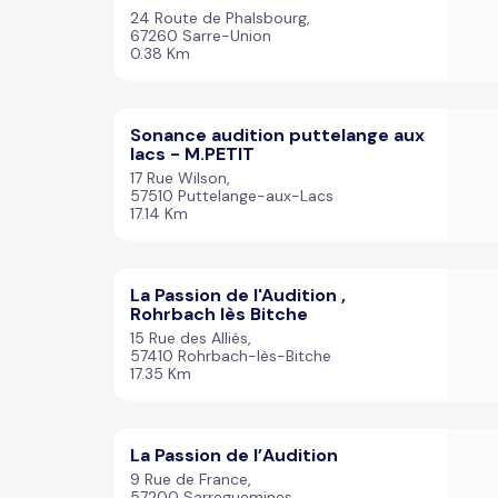
24 Route de Phalsbourg,
67260 Sarre-Union
0.38 Km
Sonance audition puttelange aux
lacs - M.PETIT
17 Rue Wilson,
57510 Puttelange-aux-Lacs
17.14 Km
La Passion de l'Audition ,
Rohrbach lès Bitche
15 Rue des Alliés,
57410 Rohrbach-lès-Bitche
17.35 Km
La Passion de l’Audition
9 Rue de France,
57200 Sarreguemines