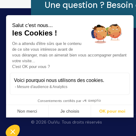
Une question ? Besoin 
Salut c'est nous...
les Cookies !
On a attendu d'être sûrs que le contenu
de ce site vous intéresse avant de
vous déranger, mais on aimerait bien vous accompagner pendant
votre visite...
C'est OK pour vous ?
Voici pourquoi nous utilisons des cookies.
Rendez-vous en ligne avec votre audioprothésiste ou
Mesure d'audience & Analytics
votre opticien.
Consentements certifiés par
Non merci
Je choisis
OK pour moi
Plateforme de Gestion du Consentement : Personnalisez vos Options
Axeptio consent
©
2026
OuiVu. Tous droits réservés
Notre plateforme vous permet d'adapter et de gérer vos paramètres de conf