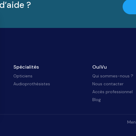
d’aide ?
Spécialités
OuiVu
Opticiens
Qui sommes-nous ?
Audioprothésistes
Nous contacter
Accès professionnel
Blog
Ment
identialité, en garantissant la conformité avec les réglementations. Personna