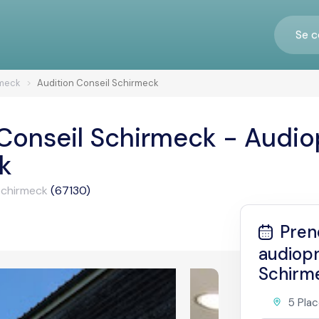
Se c
meck
Audition Conseil Schirmeck
Conseil Schirmeck - Audio
k
Schirmeck
(67130)
Pren
audiopr
Schirm
5 Plac