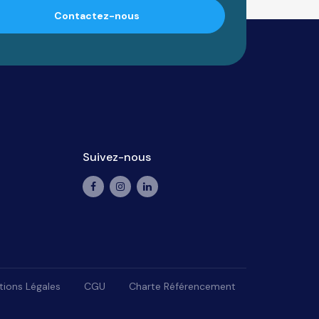
Contactez-nous
Suivez-nous
ions Légales
CGU
Charte Référencement
lisez vos préférences pour contrôler la manière dont vos informations sont man