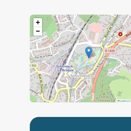
+
−
Leaflet
|
©