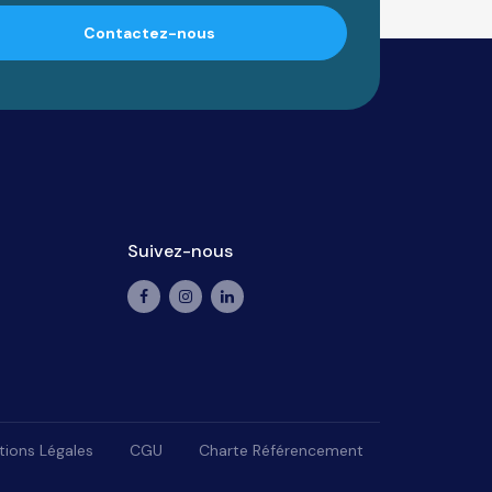
Contactez-nous
Suivez-nous
ions Légales
CGU
Charte Référencement
lisez vos préférences pour contrôler la manière dont vos informations sont man