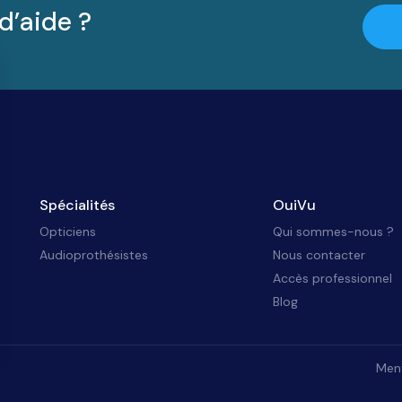
d’aide ?
Spécialités
OuiVu
Opticiens
Qui sommes-nous ?
Audioprothésistes
Nous contacter
Accès professionnel
Blog
Ment
identialité, en garantissant la conformité avec les réglementations. Personna