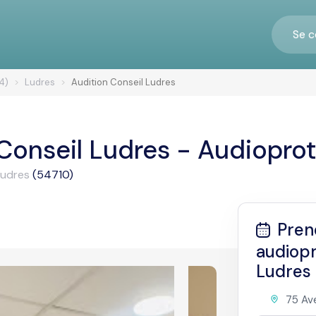
Se c
4)
Ludres
Audition Conseil Ludres
Conseil Ludres - Audiopro
Ludres
(54710)
Pren
audiopr
Ludres
75 Ave