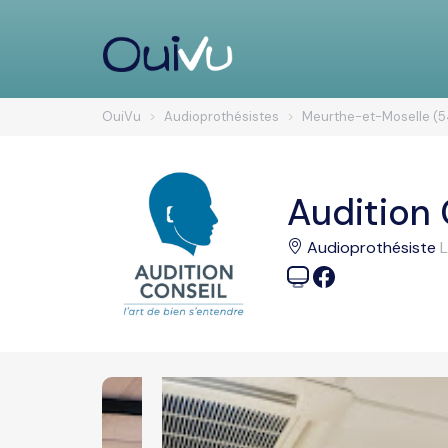
OuiVu
Audioprothésistes
Meurthe-et-Moselle (5
Audition 
Audioprothésiste