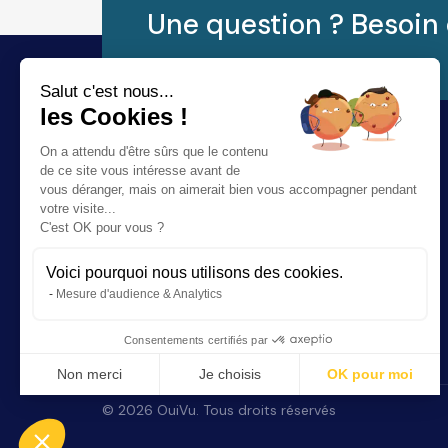
Une question ? Besoin 
Salut c'est nous...
les Cookies !
On a attendu d'être sûrs que le contenu
de ce site vous intéresse avant de
vous déranger, mais on aimerait bien vous accompagner pendant
votre visite...
C'est OK pour vous ?
Voici pourquoi nous utilisons des cookies.
Rendez-vous en ligne avec votre audioprothésiste ou
Mesure d'audience & Analytics
votre opticien.
Consentements certifiés par
Non merci
Je choisis
OK pour moi
Plateforme de Gestion du Consentement : Personnalisez vos Options
Axeptio consent
©
2026
OuiVu. Tous droits réservés
Notre plateforme vous permet d'adapter et de gérer vos paramètres de conf