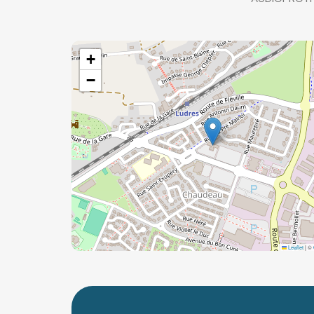
+
−
Leaflet
|
©