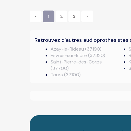
‹
1
2
3
›
Retrouvez d'autres audioprothesistes 
Azay-le-Rideau (37190)
S
Esvres-sur-Indre (37320)
B
Saint-Pierre-des-Corps
K
(37700)
Tours (37100)