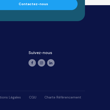
Contactez-nous
Suivez-nous
ions Légales
CGU
Charte Référencement
lisez vos préférences pour contrôler la manière dont vos informations sont man