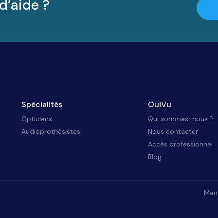
d’aide ?
Spécialités
OuiVu
Opticiens
Qui sommes-nous ?
Audioprothésistes
Nous contacter
Accès professionnel
Blog
Ment
identialité, en garantissant la conformité avec les réglementations. Personna