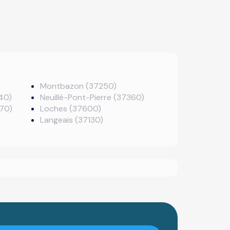
Montbazon (37250)
40)
Neuillé-Pont-Pierre (37360)
70)
Loches (37600)
Langeais (37130)