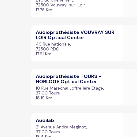
Zac du Chêne Vert,
72500 Vouvray-sur-Loir
17.76 Km
Audioprothésiste VOUVRAY SUR
LOIR Optical Center
49 Rue nationale,
72500 RDC
17.91 Km
Audioprothésiste TOURS -
HORLOGE Optical Center
10 Rue Maréchal Joffre 1ère Etage,
37100 Tours
18.19 Km
Audilab
21 Avenue André Maginot,
37100 Tours
18.4 Km