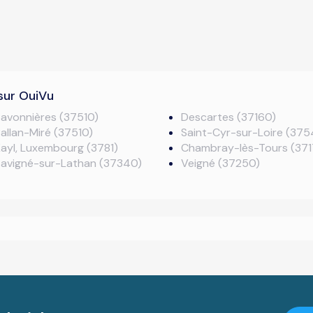
sur OuiVu
avonnières (37510)
Descartes (37160)
allan-Miré (37510)
Saint-Cyr-sur-Loire (375
ayl, Luxembourg (3781)
Chambray-lès-Tours (371
Savigné-sur-Lathan (37340)
Veigné (37250)