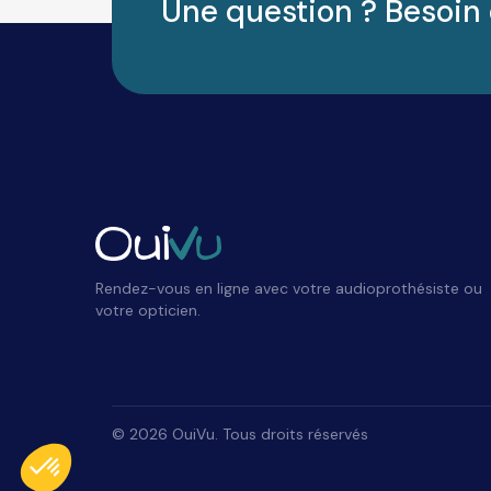
Une question ? Besoin 
Rendez-vous en ligne avec votre audioprothésiste ou
votre opticien.
Plateforme de Gestion du Consentement : Personnalisez vos Options
Axeptio consent
©
2026
OuiVu. Tous droits réservés
Notre plateforme vous permet d'adapter et de gérer vos paramètres de conf