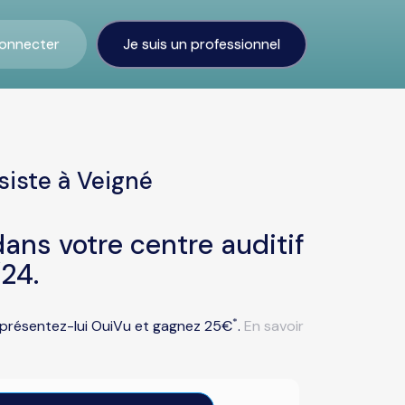
onnecter
Je suis un professionnel
siste à Veigné
ans votre centre auditif
24.
*
u présentez-lui OuiVu et gagnez 25€
.
En savoir