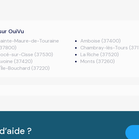
sur OuiVu
Sainte-Maure-de-Touraine
Amboise (37400)
(37800)
Chambray-lès-Tours (371
Pocé-sur-Cisse (37530)
La Riche (37520)
Avoine (37420)
Monts (37260)
'Île-Bouchard (37220)
d’aide ?