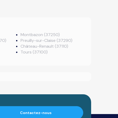
Montbazon (37250)
70)
Preuilly-sur-Claise (37290)
Château-Renault (37110)
Tours (37100)
Contactez-nous