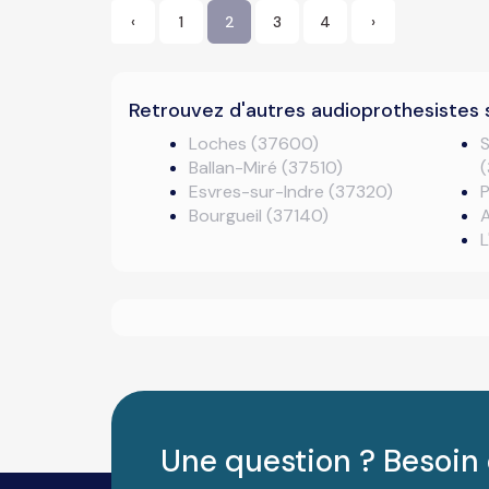
‹
1
2
3
4
›
Retrouvez d'autres audioprothesistes 
Loches (37600)
Ballan-Miré (37510)
Esvres-sur-Indre (37320)
Bourgueil (37140)
L
Une question ? Besoin 