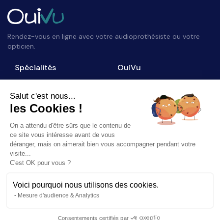
Rendez-vous en ligne avec votre audioprothésiste ou votre
opticien.
Spécialités
OuiVu
Opticiens
Qui sommes-nous ?
Audioprothésistes
Nous contacter
Salut c'est nous...
les Cookies !
Accès professionnel
Blog
On a attendu d'être sûrs que le contenu de
Suivez-nous
ce site vous intéresse avant de vous
déranger, mais on aimerait bien vous accompagner pendant votre
visite...
C'est OK pour vous ?
Voici pourquoi nous utilisons des cookies.
©
2026
OuiVu. Tous droits réservés
Mesure d'audience & Analytics
Mentions Légales
CGU
Charte Référencement
Consentements certifiés par