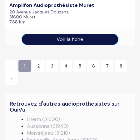
Amplifon Audioprothésiste Muret
20 Avenue Jacques Douzans,
31600 Muret
7.88 Km
Voir la fiche
‹
1
2
3
4
5
6
7
8
›
Retrouvez d'autres audioprothesistes sur
OuiVu
Lherm (31600)
Aussonne (31840)
Montréjeau (31210)
Ramonville-Saint-Agne (31520)