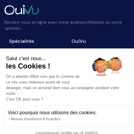
Rendez-vous en ligne avec votre audioprothésiste ou votre
opticien.
Spécialités
OuiVu
Opticiens
Qui sommes-nous ?
Audioprothésistes
Nous contacter
Salut c'est nous...
les Cookies !
Accès professionnel
Blog
On a attendu d'être sûrs que le contenu de
Suivez-nous
ce site vous intéresse avant de vous
déranger, mais on aimerait bien vous accompagner pendant votre
visite...
C'est OK pour vous ?
Voici pourquoi nous utilisons des cookies.
©
2026
OuiVu. Tous droits réservés
Mesure d'audience & Analytics
Mentions Légales
CGU
Charte Référencement
Consentements certifiés par