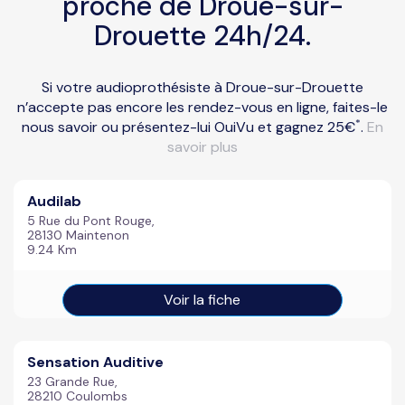
proche de Droue-sur-
Drouette 24h/24.
Si votre audioprothésiste à Droue-sur-Drouette
n’accepte pas encore les rendez-vous en ligne, faites-le
*
nous savoir ou présentez-lui OuiVu et gagnez 25€
.
En
savoir plus
Audilab
5 Rue du Pont Rouge,
28130 Maintenon
9.24 Km
Voir la fiche
Sensation Auditive
23 Grande Rue,
28210 Coulombs