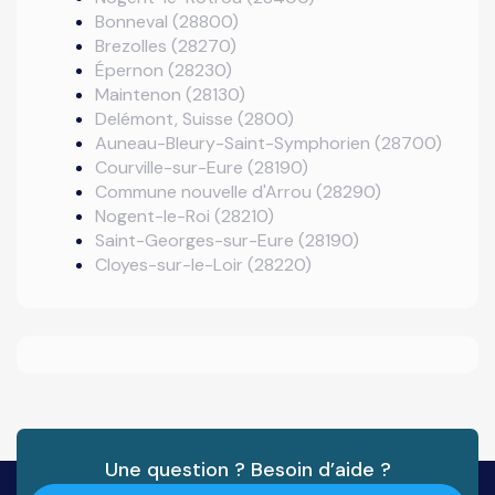
Bonneval (28800)
Brezolles (28270)
Épernon (28230)
Maintenon (28130)
Delémont, Suisse (2800)
Auneau-Bleury-Saint-Symphorien (28700)
Courville-sur-Eure (28190)
Commune nouvelle d'Arrou (28290)
Nogent-le-Roi (28210)
Saint-Georges-sur-Eure (28190)
Cloyes-sur-le-Loir (28220)
Une question ? Besoin d’aide ?