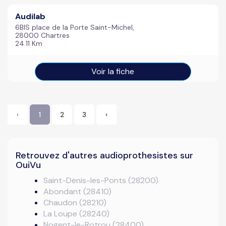
Audilab
6BIS place de la Porte Saint-Michel,
28000 Chartres
24.11 Km
Voir la fiche
‹
1
2
3
›
Retrouvez d'autres audioprothesistes sur
OuiVu
Saint-Denis-les-Ponts (28200)
Abondant (28410)
Chaudon (28210)
La Loupe (28240)
Nogent-le-Rotrou (28400)