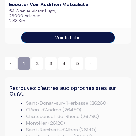
Écouter Voir Audition Mutualiste
54 Avenue Victor Hugo,
26000 Valence
2.83 Km
Voir la fiche
‹
1
2
3
4
5
›
Retrouvez d'autres audioprothesistes sur
OuiVu
Saint-Donat-sur-l'Herbasse (26260)
Cléon-d'Andran (26450)
Châteauneuf-du-Rhône (26780)
Montélier (26120)
Saint-Rambert-d'Albon (26140)