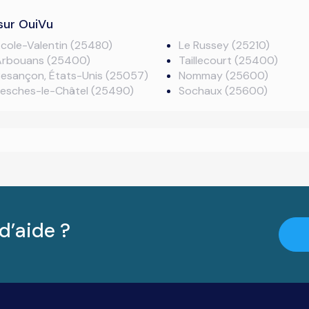
sur OuiVu
cole-Valentin (25480)
Le Russey (25210)
Arbouans (25400)
Taillecourt (25400)
esançon, États-Unis (25057)
Nommay (25600)
Fesches-le-Châtel (25490)
Sochaux (25600)
d’aide ?