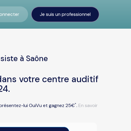
onnecter
Je suis un professionnel
siste à Saône
ans votre centre auditif
24.
*
u présentez-lui OuiVu et gagnez 25€
.
En savoir