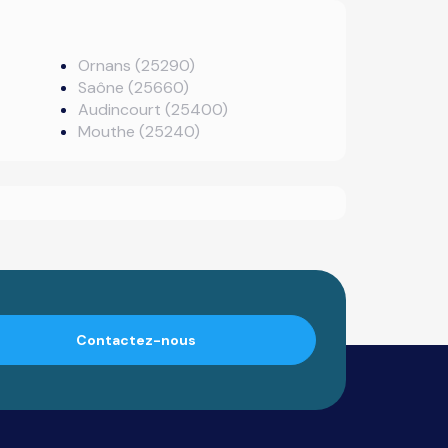
Ornans (25290)
Saône (25660)
Audincourt (25400)
Mouthe (25240)
Contactez-nous