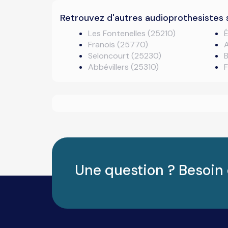
Retrouvez d'autres audioprothesistes 
Les Fontenelles (25210)
É
Franois (25770)
Seloncourt (25230)
B
Abbévillers (25310)
Une question ? Besoin 