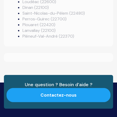
Loudéac (22600)
Dinan (22100)
Saint-Nicolas-du-Pélem (22480)
Perros-Guirec (22700)
Plouaret (22420)
Lanvallay (22100)
Pléneuf-Val-André (22370)
Une question ? Besoin d’aide ?
Contactez-nous