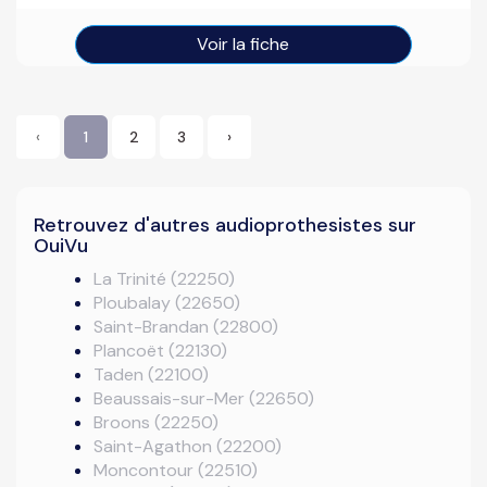
Voir la fiche
‹
1
2
3
›
Retrouvez d'autres audioprothesistes sur
OuiVu
La Trinité (22250)
Ploubalay (22650)
Saint-Brandan (22800)
Plancoët (22130)
Taden (22100)
Beaussais-sur-Mer (22650)
Broons (22250)
Saint-Agathon (22200)
Moncontour (22510)