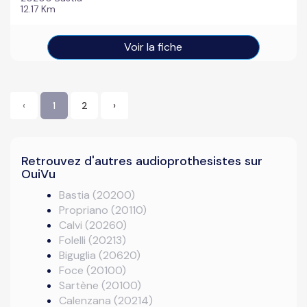
12.17 Km
Voir la fiche
‹
1
2
›
Retrouvez d'autres audioprothesistes sur
OuiVu
Bastia (20200)
Propriano (20110)
Calvi (20260)
Folelli (20213)
Biguglia (20620)
Foce (20100)
Sartène (20100)
Calenzana (20214)