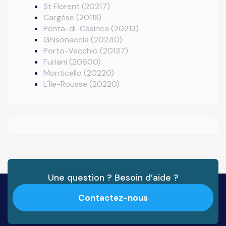
St Florent (20217)
Cargèse (20118)
Penta-di-Casinca (20213)
Ghisonaccia (20240)
Porto-Vecchio (20137)
Furiani (20600)
Monticello (20220)
L'Île-Rousse (20220)
Une question ? Besoin d’aide ?
Contactez-nous