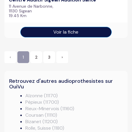
11 Avenue de Narbonne,
11130 Sigean
19.45 Km
Voir la fiche
‹
1
2
3
›
Retrouvez d'autres audioprothesistes sur
OuiVu
Alzonne (11170)
Pépieux (11700)
Rieux-Minervois (11160)
Coursan (11110)
Bizanet (11200)
Rolle, Suisse (1180)