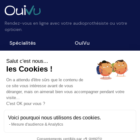
Rendez-vous en ligne avec votre audioprothésiste ou votre
opticien.
Spécialités
OuiVu
Opticiens
Qui sommes-nous ?
Audioprothésistes
Nous contacter
Salut c'est nous...
les Cookies !
Accès professionnel
Blog
On a attendu d'être sûrs que le contenu de
Suivez-nous
ce site vous intéresse avant de vous
déranger, mais on aimerait bien vous accompagner pendant votre
visite...
C'est OK pour vous ?
Voici pourquoi nous utilisons des cookies.
©
2026
OuiVu. Tous droits réservés
Mesure d'audience & Analytics
Mentions Légales
CGU
Charte Référencement
Consentements certifiés par